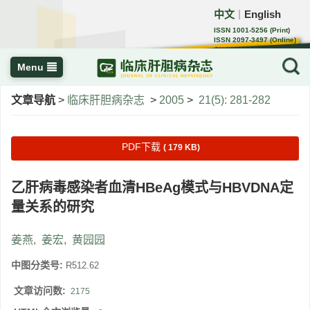
中文
English
｜
ISSN 1001-5256 (Print)
ISSN 2097-3497 (Online)
CN 22-1108/R
Menu
文章导航
>
临床肝胆病杂志
>
2005
>
21(5): 281-282
PDF下载
( 179 KB)
乙肝病毒感染者血清HBeAg模式与HBVDNA定
量关系的研究
姜燕
,
姜宏
,
黄园园
中图分类号:
R512.62
文章访问数:
2175