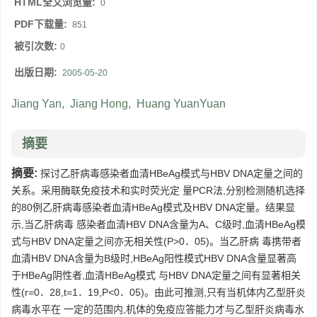
HTML全文浏览量:
0
PDF下载量:
851
被引次数:
0
出版日期:
2005-05-20
Jiang Yan
,
Jiang Hong
,
Huang YuanYuan
摘要
摘要:
探讨乙肝病毒感染者血清HBeAg模式与HBV DNA定量之间的
关系。采用酶联免疫技术和实时荧光定 量PCR法,分别检测随机选择
的80例乙肝病毒感染者血清HBeAg模式及HBV DNA定量。结果显
示,当乙肝病毒 感染者血清HBV DNA含量为A、C级时,血清HBeAg模
式与HBV DNA定量之间亦无相关性(P>0．05)。当乙肝病 毒携带者
血清HBV DNA含量为B级时,HBeAg阳性模式HBV DNA含量显著高
于HBeAg阴性者,血清HBeAg模式 与HBV DNA定量之间有显著相关
性(r=0．28,t=1．19,P<0．05)。由此可推测,只有当机体内乙型肝炎
病毒水平在 一定的范围内,机体的免疫应答能力才与乙型肝炎病毒水