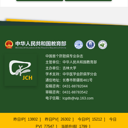
中国首个肝胆病专业杂志
主管单位：中华人民共和国教育部
主办单位：吉林大学
学术支持：中华医学会肝病学分会
通信地址：长春市新疆街461号
投稿咨询：0431-88782044
审稿咨询：0431-88783542
电子信箱：
lcgdb@vip.163.com
昨日IP[
13802
]
昨日PV[
26302
]
今日IP[
15212
]
今日
PV[
77547
]
当前在线[
1799
]