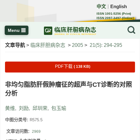
中文
English
｜
ISSN 1001-5256 (Print)
ISSN 2097-3497 (Online)
CN 22-1108/R
Menu
文章导航
>
临床肝胆病杂志
>
2005
>
21(5): 294-295
PDF下载
( 138 KB)
非均匀脂肪肝假肿瘤征的超声与CT诊断的对照
分析
黄维
,
刘励
,
邱圳荣
,
包玉瑜
中图分类号:
R575.5
文章访问数:
2969