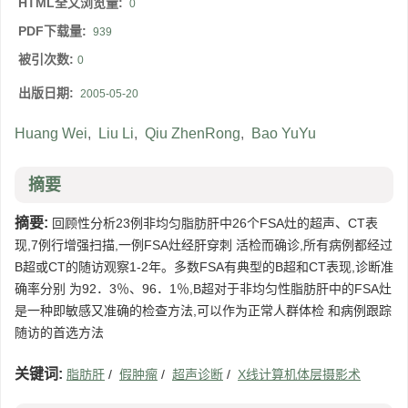
HTML全文浏览量:
0
PDF下载量:
939
被引次数:
0
出版日期:
2005-05-20
Huang Wei
,
Liu Li
,
Qiu ZhenRong
,
Bao YuYu
摘要
摘要:
回顾性分析23例非均匀脂肪肝中26个FSA灶的超声、CT表
现,7例行增强扫描,一例FSA灶经肝穿刺 活检而确诊,所有病例都经过
B超或CT的随访观察1-2年。多数FSA有典型的B超和CT表现,诊断准
确率分别 为92．3％、96．1％,B超对于非均匀性脂肪肝中的FSA灶
是一种即敏感又准确的检查方法,可以作为正常人群体检 和病例跟踪
随访的首选方法
关键词:
脂肪肝
/
假肿瘤
/
超声诊断
/
X线计算机体层摄影术