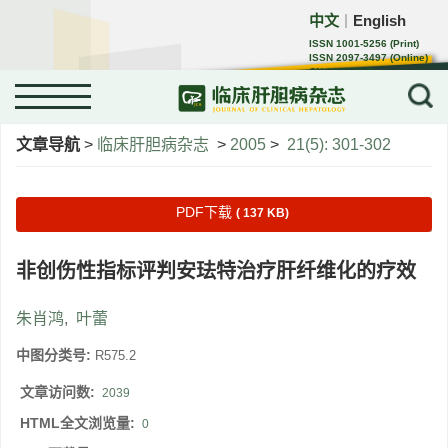
中文
English
｜
ISSN 1001-5256 (Print)
ISSN 2097-3497 (Online)
CN 22-1108/R
文章导航
>
临床肝胆病杂志
>
2005
>
21(5): 301-302
PDF下载
( 137 KB)
非创伤性指标评判安珐特治疗肝纤维化的疗效
朱肖鸿
,
叶蕾
中图分类号:
R575.2
文章访问数:
2039
HTML全文浏览量:
0