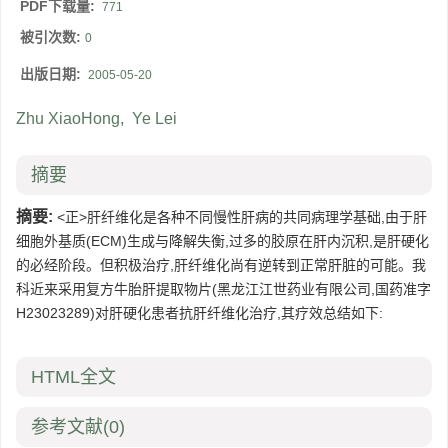
PDF下载量:
771
被引次数:
0
出版日期:
2005-05-20
Zhu XiaoHong
,
Ye Lei
摘要
摘要:
<正>肝纤维化是各种不同慢性肝病的共同病理学基础,由于肝
细胞外基质(ECM)生成与降解失衡,过多的胶原在肝内沉积,是肝硬化
的必经阶段。但积极治疗,肝纤维化尚有逆转到正常肝脏的可能。我
科近来采用复方牛胎肝提取物片(黑龙江江世药业有限公司,国药准字
H23023289)对肝硬化患者抗肝纤维化治疗,其疗效总结如下:
HTML全文
参考文献
(0)