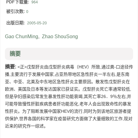
PDF下载量:
964
被引次数:
0
出版日期:
2005-05-20
Gao ChunMing
,
Zhao ShouSong
摘要
摘要:
<正>戊型肝炎由戊型肝炎病毒（HEV）所致,通过粪-口途径传
播,主要流行于发展中国家,占亚热带地区急性肝炎一半左右,是东南
亚、中亚、北美及中东地区急性肝炎主要原因。散发性戊型肝炎在
欧洲、美国及日本等发达国家已获证实。戊型肝炎死亡率通常较低,
但是孕妇感染后常发生暴发性肝功能衰竭,其死亡率26．9％左右,并
可能导致慢性肝脏疾病患者肝功能恶化,老年人会出现致命性的暴发
性肝炎。为了阻断发展中国家HEV的流行,同时为到该地区旅游者提
供保护,世界各国的科学家在疫苗研究方面做了大量细致的工作,现对
近来的研究作一综述。