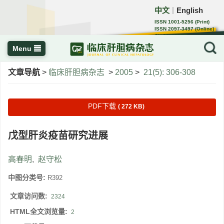
中文
English
｜
ISSN 1001-5256 (Print)
ISSN 2097-3497 (Online)
CN 22-1108/R
Menu
文章导航
>
临床肝胆病杂志
>
2005
>
21(5): 306-308
PDF下载
( 272 KB)
戊型肝炎疫苗研究进展
高春明
,
赵守松
中图分类号:
R392
文章访问数:
2324
HTML全文浏览量:
2