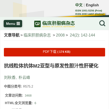
中文
English
｜
ISSN 1001-5256 (Print)
ISSN 2097-3497 (Online)
CN 22-1108/R
Menu
文章导航
>
临床肝胆病杂志
>
2008
>
24(2): 142-144
PDF下载
( 174 KB)
抗线粒体抗体M2亚型与原发性胆汁性肝硬化
刘秋香
,
朴云峰
中图分类号:
R575.2
文章访问数:
3468
HTML全文浏览量:
6