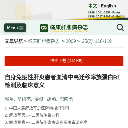
中文
English
｜
ISSN 1001-5256 (Print)
ISSN 2097-3497 (Online)
CN 22-1108/R
Menu
文章导航
>
临床肝胆病杂志
>
2009
>
25(2): 118-119
PDF下载
( 248 KB)
自身免疫性肝炎患者血清中高迁移率族蛋白B1
检测及临床意义
赵擎
,
辛绍杰
,
侯俊
,
胡燕
,
貌盼勇
1. 中国人民解放军总医院南楼消化科
2. 解放军第三○二医院传染三科
3. 解放军第三○二医院传染病研究所病毒研究室