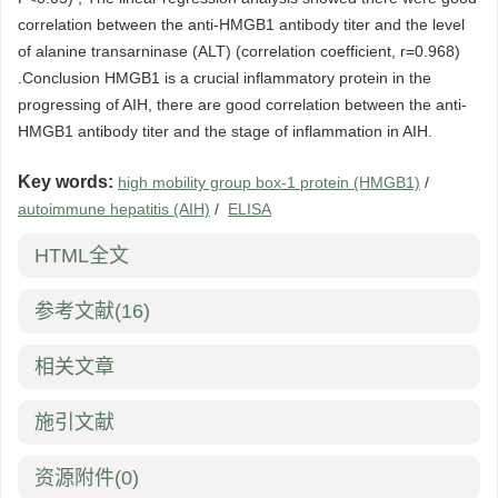
correlation between the anti-HMGB1 antibody titer and the level
of alanine transarninase (ALT) (correlation coefficient, r=0.968)
.Conclusion HMGB1 is a crucial inflammatory protein in the
progressing of AIH, there are good correlation between the anti-
HMGB1 antibody titer and the stage of inflammation in AIH.
Key words:
high mobility group box-1 protein (HMGB1)
/
autoimmune hepatitis (AIH)
/
ELISA
HTML全文
参考文献
(16)
相关文章
施引文献
资源附件
(0)