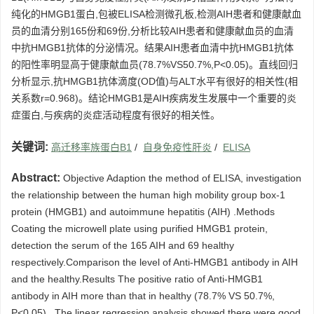
纯化的HMGB1蛋白,包被ELISA检测微孔板,检测AIH患者和健康献血
员的血清分别165份和69份,分析比较AIH患者和健康献血员的血清
中抗HMGB1抗体的分泌情况。结果AIH患者血清中抗HMGB1抗体
的阳性率明显高于健康献血员(78.7%VS50.7%,P<0.05)。直线回归
分析显示,抗HMGB1抗体滴度(OD值)与ALT水平有很好的相关性(相
关系数r=0.968)。结论HMGB1是AIH疾病发生发展中一个重要的炎
症蛋白,与疾病的炎症活动程度有很好的相关性。
关键词:
高迁移率族蛋白B1
/
自身免疫性肝炎
/
ELISA
Abstract:
Objective Adaption the method of ELISA, investigation
the relationship between the human high mobility group box-1
protein (HMGB1) and autoimmune hepatitis (AIH) .Methods
Coating the microwell plate using purified HMGB1 protein,
detection the serum of the 165 AIH and 69 healthy
respectively.Comparison the level of Anti-HMGB1 antibody in AIH
and the healthy.Results The positive ratio of Anti-HMGB1
antibody in AIH more than that in healthy (78.7% VS 50.7%,
P<0.05) , The linear regression analysis showed there were good