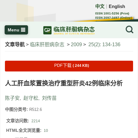
中文
English
｜
ISSN 1001-5256 (Print)
ISSN 2097-3497 (Online)
CN 22-1108/R
Menu
文章导航
>
临床肝胆病杂志
>
2009
>
25(2): 134-136
PDF下载
( 244 KB)
人工肝血浆置换治疗重型肝炎42例临床分析
陈子安
,
赵守松
,
刘传苗
中图分类号:
R512.6
文章访问数:
2214
HTML全文浏览量:
10