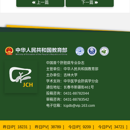
上一篇
下一篇
中国首个肝胆病专业杂志
主管单位：中华人民共和国教育部
主办单位：吉林大学
学术支持：中华医学会肝病学分会
通信地址：长春市新疆街461号
投稿咨询：0431-88782044
审稿咨询：0431-88783542
电子信箱：
lcgdb@vip.163.com
昨日IP[
18231
]
昨日PV[
38789
]
今日IP[
9209
]
今日PV[
34721
]