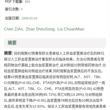
PDF下载量:
855
被引次数:
0
出版日期:
2009-02-20
Chen ZiAn
,
Zhao ShouSong
,
Liu ChuanMiao
摘要
摘要:
目的观察42例重型肝炎患者经人工肝血浆置换治疗后的转归,
探讨人工肝血浆置换治疗重型肝炎的临床效果。方法42例患者在常
规药物治疗基础上联合血浆置换治疗,设对照组32例常规药物治疗,比
较血浆置换组和对照组治疗效果,同时观察血浆置换后的不良反应。
结果42例患者血浆置换后临床症状有明显好转,ALT、AST、TBil、
Cr均降低(P<0.05),CHE、PTA均升高(P<0.05),对照组常规治疗一周
后,ALT、AST、TBil、Cr、CHE、PTA无明显改变(P>0.05);42例患
者最终基本治愈出院36例(85.72%),死亡6例(14.28%),与对照组相
比,病死率明显下降(P<0.05);血浆置换78例次后仅有10例次出现不
良反应,总发生率为12.82%。结论人工肝血浆置换能有效地改善患者