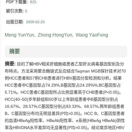
PDF下载量:
825
被引次数:
0
出版日期:
2009-02-20
Meng YunYun
,
Zhong HongYun
,
Wang YaoFeng
摘要
摘要:
目的了解HBV相关肝细胞癌患者乙型肝炎病毒基因型别及分
布特点。方法采用聚合酶链式反应结合Taqman MGB探针技术对70
例HCC患者和57例CHB患者进行HBV基因分型检测和分析。结果
HCC患者中C基因型占74.29%,B基因型占24.29%%,BC基因型占
5.71%。HCC患者C基因型所占比例显著高于CHB患者(P<0.05)。
HCC(40~50)岁年龄组和50岁以上年龄组患者中B基因型分别占
16.67%、28.57%;C基因型分别占83.33%、68.57%,两年龄组患者
B、C基因型分布均无明显差异(P均>0.05)。HCC B、C基因型患者
的血清HBeAg阳性率、HBeAb阳性率、e系统(HBeAg HBeAb)阴性
率及HBVDNA水平差异均无显著性(P均>0.05)。结论南京地区HBV