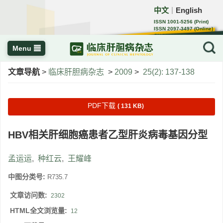
中文
English
｜
ISSN 1001-5256 (Print)
ISSN 2097-3497 (Online)
CN 22-1108/R
Menu
文章导航
>
临床肝胆病杂志
>
2009
>
25(2): 137-138
PDF下载
( 131 KB)
HBV相关肝细胞癌患者乙型肝炎病毒基因分型
孟运运
,
种红云
,
王耀峰
中图分类号:
R735.7
文章访问数:
2302
HTML全文浏览量:
12