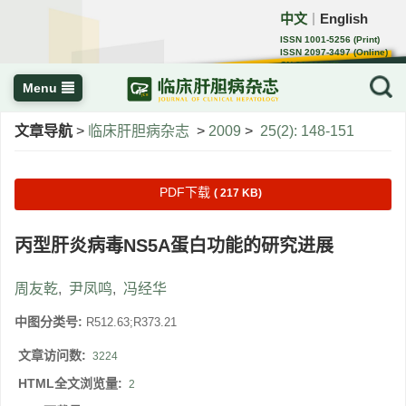
中文
English
｜
ISSN 1001-5256 (Print)
ISSN 2097-3497 (Online)
CN 22-1108/R
Menu
文章导航
>
临床肝胆病杂志
>
2009
>
25(2): 148-151
PDF下载
( 217 KB)
丙型肝炎病毒NS5A蛋白功能的研究进展
周友乾
,
尹凤鸣
,
冯经华
中图分类号:
R512.63;R373.21
文章访问数:
3224
HTML全文浏览量:
2