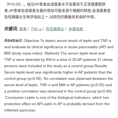
（P<0.05）。结论AP患者血清瘦素水平显著高于正常健康肥胖
者;AP患者血清瘦素含量的增加可能来源于胰腺的释放;血清瘦素是
急性胰腺炎生物学指标之一,对损伤的胰腺具有保护作用。
关键词:
瘦素
/
TNF-α
/
急性胰腺炎
/
体重指数
Abstract:
Objective To detect serum levels of leptin and TNF-α
and evaluate its clinical significance in acute pancreatitis (AP) and
BMI (body mass index) .Methods The serum leptin level and
TNF-α were detected by RIA in a total of 20 AP patients.37 obese
persons were included in the study as a control group.Results
Serum leptin level was significantly higher in AP patients than the
control group (p<0.05) .No correlation was observed between the
serum level of leptin, TNF-α and BMI in AP patients (p>0.05) and
a positive correlation was observed in the control group (p<0.05)
.Conclusion Leptin is one of the biological indicators, which has
protective effect on AP.Leptin in AP is probably derived from the
inflamed pancreas.