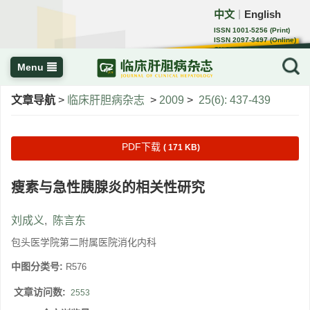
中文
English
｜
ISSN 1001-5256 (Print)
ISSN 2097-3497 (Online)
CN 22-1108/R
Menu
文章导航
>
临床肝胆病杂志
>
2009
>
25(6): 437-439
PDF下载
( 171 KB)
瘦素与急性胰腺炎的相关性研究
刘成义
,
陈言东
包头医学院第二附属医院消化内科
中图分类号:
R576
文章访问数:
2553