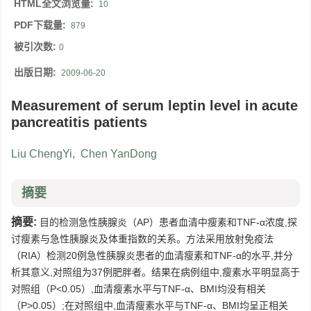
HTML全文浏览量:
10
PDF下载量:
879
被引次数:
0
出版日期:
2009-06-20
Measurement of serum leptin level in acute
pancreatitis patients
Liu ChengYi
,
Chen YanDong
摘要
摘要:
目的检测急性胰腺炎（AP）患者血清中瘦素和TNF-α浓度,探
讨瘦素与急性胰腺炎及体重指数的关系。方法采用放射免疫法
（RIA）检测20例急性胰腺炎患者的血清瘦素和TNF-α的水平,并分
析其意义,对照组为37例肥胖者。结果在病例组中,瘦素水平明显高于
对照组（P<0.05）,血清瘦素水平与TNF-α、BMI均没有相关
（P>0.05）;在对照组中,血清瘦素水平与TNF-α、BMI均呈正相关