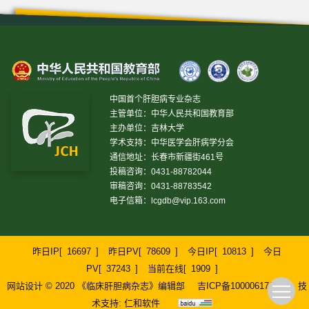
中国首个肝胆病专业杂志
主管单位：中华人民共和国教育部
主办单位：吉林大学
学术支持：中华医学会肝病学分会
通信地址：长春市新疆街461号
投稿咨询：0431-88782044
审稿咨询：0431-88783542
电子信箱：
lcgdb@vip.163.com
昨日IP[
16697
]
昨日PV[
78609
]
今日IP[
10813
]
今日
PV[
37243
]
当前在线[
1909
]
网站设计 © 2020 《临床肝胆病杂志》编辑部
吉ICP备10000617号-1
技
术支持:
仁和软件