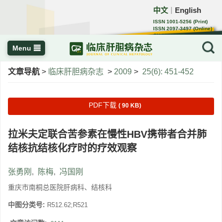
中文
English
｜
ISSN 1001-5256 (Print)
ISSN 2097-3497 (Online)
CN 22-1108/R
Menu
文章导航
>
临床肝胆病杂志
>
2009
>
25(6): 451-452
PDF下载
( 90 KB)
拉米夫定联合苦参素在慢性HBV携带者合并肺
结核抗结核化疗时的疗效观察
张勇刚
,
陈梅
,
冯国刚
重庆市南桐总医院肝病科、结核科
中图分类号:
R512.62;R521