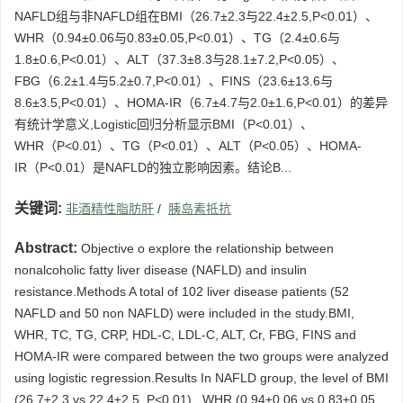
NAFLD组与非NAFLD组在BMI（26.7±2.3与22.4±2.5,P<0.01）、
WHR（0.94±0.06与0.83±0.05,P<0.01）、TG（2.4±0.6与
1.8±0.6,P<0.01）、ALT（37.3±8.3与28.1±7.2,P<0.05）、
FBG（6.2±1.4与5.2±0.7,P<0.01）、FINS（23.6±13.6与
8.6±3.5,P<0.01）、HOMA-IR（6.7±4.7与2.0±1.6,P<0.01）的差异
有统计学意义,Logistic回归分析显示BMI（P<0.01）、
WHR（P<0.01）、TG（P<0.01）、ALT（P<0.05）、HOMA-
IR（P<0.01）是NAFLD的独立影响因素。结论B...
关键词:
非酒精性脂肪肝
/
胰岛素抵抗
Abstract:
Objective o explore the relationship between
nonalcoholic fatty liver disease (NAFLD) and insulin
resistance.Methods A total of 102 liver disease patients (52
NAFLD and 50 non NAFLD) were included in the study.BMI,
WHR, TC, TG, CRP, HDL-C, LDL-C, ALT, Cr, FBG, FINS and
HOMA-IR were compared between the two groups were analyzed
using logistic regression.Results In NAFLD group, the level of BMI
(26.7±2.3 vs 22.4±2.5, P<0.01) , WHR (0.94±0.06 vs 0.83±0.05,