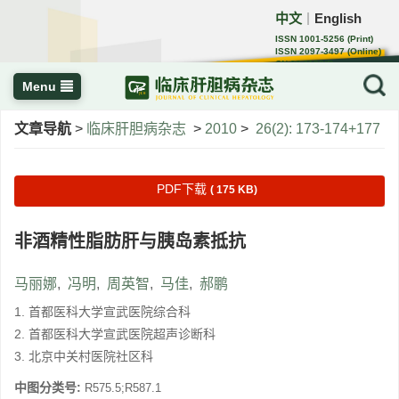
中文
English
｜
ISSN 1001-5256 (Print)
ISSN 2097-3497 (Online)
CN 22-1108/R
Menu
文章导航
>
临床肝胆病杂志
>
2010
>
26(2): 173-174+177
PDF下载
( 175 KB)
非酒精性脂肪肝与胰岛素抵抗
马丽娜
,
冯明
,
周英智
,
马佳
,
郝鹏
1. 首都医科大学宣武医院综合科
2. 首都医科大学宣武医院超声诊断科
3. 北京中关村医院社区科
中图分类号:
R575.5;R587.1