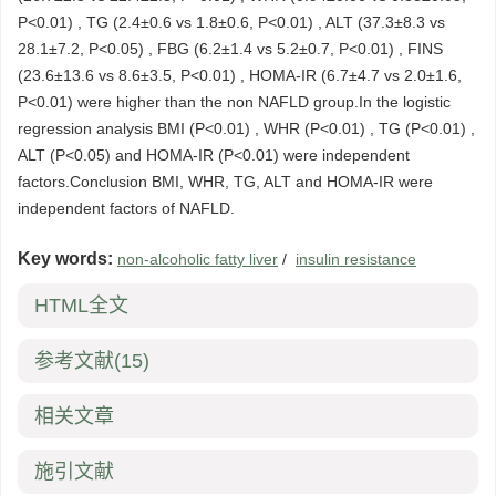
P<0.01) , TG (2.4±0.6 vs 1.8±0.6, P<0.01) , ALT (37.3±8.3 vs
28.1±7.2, P<0.05) , FBG (6.2±1.4 vs 5.2±0.7, P<0.01) , FINS
(23.6±13.6 vs 8.6±3.5, P<0.01) , HOMA-IR (6.7±4.7 vs 2.0±1.6,
P<0.01) were higher than the non NAFLD group.In the logistic
regression analysis BMI (P<0.01) , WHR (P<0.01) , TG (P<0.01) ,
ALT (P<0.05) and HOMA-IR (P<0.01) were independent
factors.Conclusion BMI, WHR, TG, ALT and HOMA-IR were
independent factors of NAFLD.
Key words:
non-alcoholic fatty liver
/
insulin resistance
HTML全文
参考文献
(15)
相关文章
施引文献