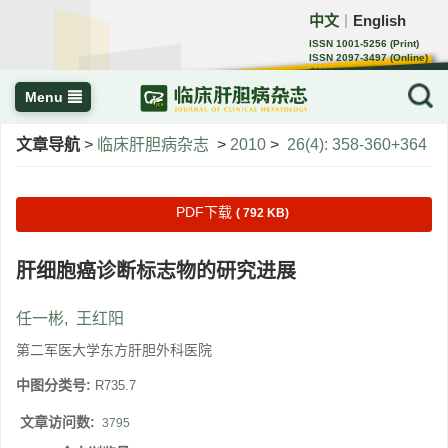
中文
English
｜
ISSN 1001-5256 (Print)
ISSN 2097-3497 (Online)
CN 22-1108/R
Menu
文章导航
>
临床肝胆病杂志
>
2010
>
26(4): 358-360+364
PDF下载
( 792 KB)
肝细胞癌诊断标志物的研究进展
任一彬
,
王红阳
第二军医大学东方肝胆外科医院
中图分类号:
R735.7
文章访问数:
3795