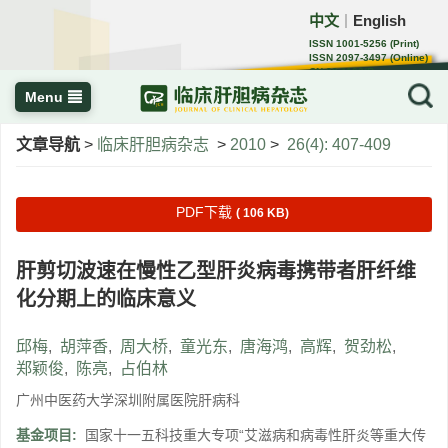
中文
English
｜
ISSN 1001-5256 (Print)
ISSN 2097-3497 (Online)
CN 22-1108/R
Menu
文章导航
>
临床肝胆病杂志
>
2010
>
26(4): 407-409
PDF下载
( 106 KB)
肝剪切波速在慢性乙型肝炎病毒携带者肝纤维
化分期上的临床意义
邱梅
,
胡萍香
,
周大桥
,
童光东
,
唐海鸿
,
高辉
,
贺劲松
,
郑颖俊
,
陈亮
,
占伯林
广州中医药大学深圳附属医院肝病科
基金项目:
国家十一五科技重大专项“艾滋病和病毒性肝炎等重大传