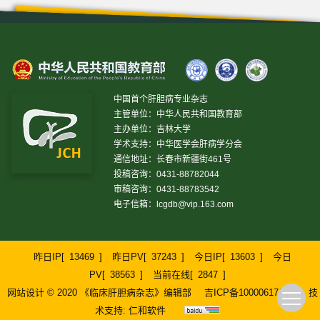
中国首个肝胆病专业杂志
主管单位：中华人民共和国教育部
主办单位：吉林大学
学术支持：中华医学会肝病学分会
通信地址：长春市新疆街461号
投稿咨询：0431-88782044
审稿咨询：0431-88783542
电子信箱：
lcgdb@vip.163.com
昨日IP[
13469
]
昨日PV[
37243
]
今日IP[
13603
]
今日
PV[
38563
]
当前在线[
2847
]
网站设计 © 2020 《临床肝胆病杂志》编辑部
吉ICP备10000617号-1
技
术支持:
仁和软件