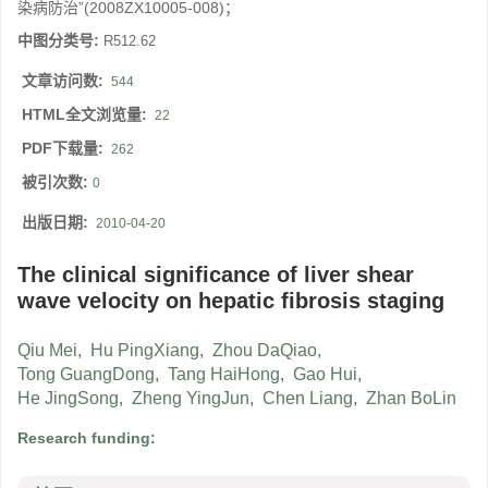
染病防治”(2008ZX10005-008)；
中图分类号:
R512.62
文章访问数:
544
HTML全文浏览量:
22
PDF下载量:
262
被引次数:
0
出版日期:
2010-04-20
The clinical significance of liver shear
wave velocity on hepatic fibrosis staging
Qiu Mei
,
Hu PingXiang
,
Zhou DaQiao
,
Tong GuangDong
,
Tang HaiHong
,
Gao Hui
,
He JingSong
,
Zheng YingJun
,
Chen Liang
,
Zhan BoLin
Research funding: