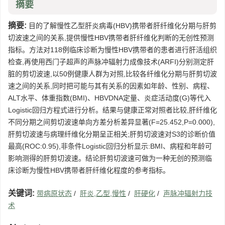
摘要
摘要:
目的了解慢性乙型肝炎病毒(HBV)携带者肝纤维化分期与肝剪
切波速之间的关系,提供慢性HBV携带者肝纤维化判断的无创性预测
指标。方法对118例临床诊断为慢性HBV携带者的患者进行肝活组织
检查,再使用西门子超声的声脉冲辐射力成像技术(ARFI)分别测定肝
脏的剪切波速,以50例健康人群为对照,比较各纤维化分期与肝剪切波
速之间的关系,同时把可能与其有关系的因素如年龄、性别、病程、
ALT水平、体重指数(BMI)、HBVDNA定量、炎症活动度(G)等代入
Logistic回归方程式进行分析。结果与健康正常对照者比较,肝纤维化
不同分期之间剪切波速单向方差分析差异显著(F=25.452,P=0.000),
肝剪切波速与病理纤维化分期呈正相关;肝剪切波速对S3的诊断价值
最高(ROC:0.95),非条件Logistic回归分析显示:BMI、病程和年龄可
影响测得的肝剪切波速。结论肝剪切波速可做为一种无创的预测临
床诊断为慢性HBV携带者肝纤维化程度的参考指标。
关键词:
带病原状态
/
肝炎,乙型,慢性
/
肝硬化
/
声脉冲辐射力技
术