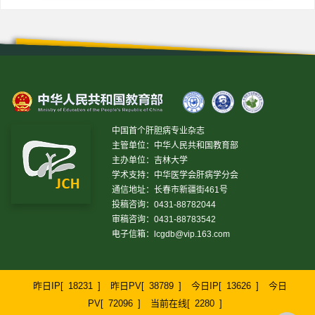
中国首个肝胆病专业杂志
主管单位：中华人民共和国教育部
主办单位：吉林大学
学术支持：中华医学会肝病学分会
通信地址：长春市新疆街461号
投稿咨询：0431-88782044
审稿咨询：0431-88783542
电子信箱：
lcgdb@vip.163.com
昨日IP[
18231
]
昨日PV[
38789
]
今日IP[
13626
]
今日
PV[
72096
]
当前在线[
2280
]