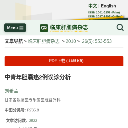
中文
English
｜
ISSN 1001-5256 (Print)
ISSN 2097-3497 (Online)
CN 22-1108/R
Menu
文章导航
>
临床肝胆病杂志
>
2010
>
26(5): 553-553
PDF下载
( 1185 KB)
中青年胆囊癌2例误诊分析
刘希孟
甘肃省张掖医专附属医院普外科
中图分类号:
R735.8
文章访问数:
3533