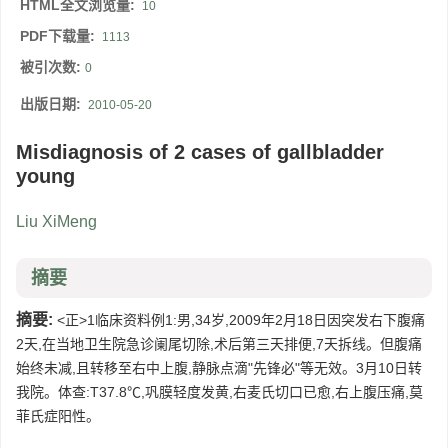
HTML全文浏览量:
10
PDF下载量:
1113
被引次数:
0
出版日期:
2010-05-20
Misdiagnosis of 2 cases of gallbladder
young
Liu XiMeng
摘要
摘要:
<正>1临床资料例1:男,34岁,2009年2月18日因突发右下腹痛
2天,在当地卫生院急诊阑尾切除,术后第三天排便,7天拆线。但腹痛
始终未减,且转移至右中上腹,静脉点滴"先锋必"等无效。3月10日转
我院。体查:T37.8℃,巩膜轻度发黄,右麦氏切口已愈,右上腹压痛,莫
菲氏症阳性。