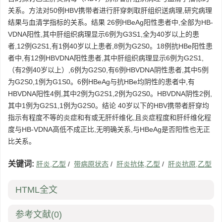
关系。方法对50例HBV携带者进行肝穿刺取肝组织送病理,研究病理
结果与血清学指标的关系。结果 26例HBeAg阳性患者中,全部为HB-
VDNA阳性,其中肝组织病理显示6例为G3S1,全为40岁以上的患
者,12例G2S1,有1例40岁以上患者,8例为G2S0。18例抗HBe阳性患
者中,有12例HBVDNA阳性患者,其中肝组织病理显示6例为G2S1,
（有2例40岁以上）,6例为G2S0,有6例HBVDNA阴性患者,其中5例
为G2S0,1例为G1S0。6例HBeAg与抗HBe均阴性的患者中,有
HBVDNA阳性4例,其中2例为G2S1,2例为G2S0。HBVDNA阴性2例,
其中1例为G2S1,1例为G2S0。结论 40岁以下的HBV携带者肝穿均
指示有程度不等的炎症和有或无肝纤维化,且炎症程度和肝纤维化程
度与HB-VDNA高低不成正比,无明确关系,与HBeAg是否阳性也无正
比关系。
关键词:
肝炎,乙型
/
带病原状态
/
肝炎抗体,乙型
/
肝炎抗原,乙型
HTML全文
参考文献
(0)