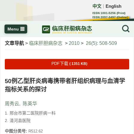
中文
English
｜
ISSN 1001-5256 (Print)
ISSN 2097-3497 (Online)
CN 22-1108/R
Menu
文章导航
>
临床肝胆病杂志
>
2010
>
26(5): 508-509
PDF下载
( 1351 KB)
50例乙型肝炎病毒携带者肝组织病理与血清学
指标关系的探讨
周秀云
,
陈英华
1. 邢台市第二医院肝病一科
2. 清河县医院
中图分类号:
R512.62