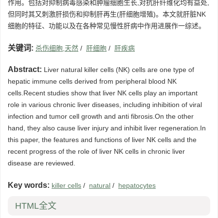
作用。包括对抑制病毒感染和肿瘤细胞生长,对抗肝纤维化均有益处,
但同时其又刺激肝损伤和抑制肝再生(肝细胞增殖)。本文就肝脏NK
细胞的特征、功能以及在各种常见慢性肝病中作用进展作一综述。
关键词:
杀伤细胞,天然
/
肝细胞
/
肝疾病
Abstract:
Liver natural killer cells (NK) cells are one type of
hepatic immune cells derived from peripheral blood NK
cells.Recent studies show that liver NK cells play an important
role in various chronic liver diseases, including inhibition of viral
infection and tumor cell growth and anti fibrosis.On the other
hand, they also cause liver injury and inhibit liver regeneration.In
this paper, the features and functions of liver NK cells and the
recent progress of the role of liver NK cells in chronic liver
disease are reviewed.
Key words:
killer cells
/
natural
/
hepatocytes
HTML全文