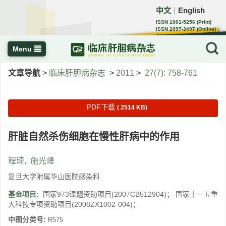
中文
English
｜
ISSN 1001-5256 (Print)
ISSN 2097-3497 (Online)
CN 22-1108/R
Menu
文章导航
>
临床肝胆病杂志
>
2011
>
27(7): 758-761
PDF下载
( 2514 KB)
肝脏自然杀伤细胞在慢性肝病中的作用
程琦
,
施光峰
复旦大学附属华山医院感染科
基金项目:
国家973课题资助项目(2007CB512904)； 国家十一五重
大科技专项资助项目(2008ZX1002-004)；
中图分类号:
R575