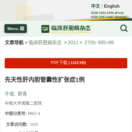
中文
English
｜
ISSN 1001-5256 (Print)
ISSN 2097-3497 (Online)
CN 22-1108/R
Menu
文章导航
>
临床肝胆病杂志
>
2011
>
27(9): 985+99
PDF下载
( 1222 KB)
先天性肝内胆管囊性扩张症1例
牛俊
,
郭青
中南大学湘雅二医院
中图分类号:
R657.4
文章访问数:
3005