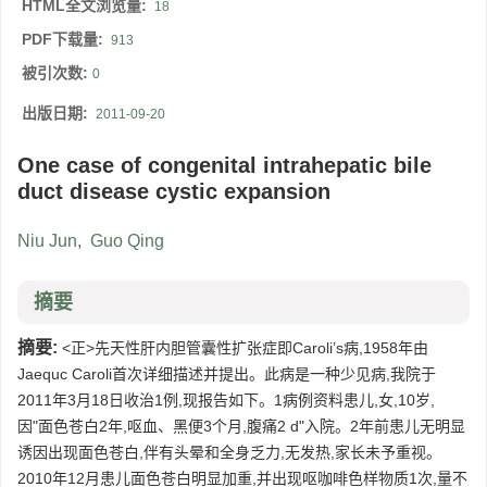
HTML全文浏览量:
18
PDF下载量:
913
被引次数:
0
出版日期:
2011-09-20
One case of congenital intrahepatic bile
duct disease cystic expansion
Niu Jun
,
Guo Qing
摘要
摘要:
<正>先天性肝内胆管囊性扩张症即Caroli’s病,1958年由
Jaequc Caroli首次详细描述并提出。此病是一种少见病,我院于
2011年3月18日收治1例,现报告如下。1病例资料患儿,女,10岁,
因"面色苍白2年,呕血、黑便3个月,腹痛2 d"入院。2年前患儿无明显
诱因出现面色苍白,伴有头晕和全身乏力,无发热,家长未予重视。
2010年12月患儿面色苍白明显加重,并出现呕咖啡色样物质1次,量不