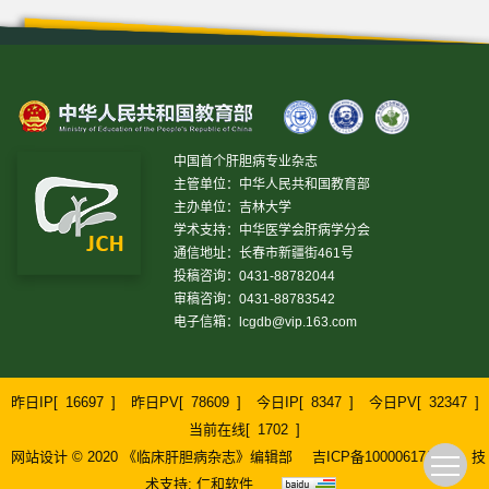
中国首个肝胆病专业杂志
主管单位：中华人民共和国教育部
主办单位：吉林大学
学术支持：中华医学会肝病学分会
通信地址：长春市新疆街461号
投稿咨询：0431-88782044
审稿咨询：0431-88783542
电子信箱：
lcgdb@vip.163.com
昨日IP[
16697
]
昨日PV[
78609
]
今日IP[
8347
]
今日PV[
32347
]
当前在线[
1702
]
网站设计 © 2020 《临床肝胆病杂志》编辑部
吉ICP备10000617号-1
技
术支持:
仁和软件