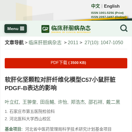
中文
English
｜
ISSN 1001-5256 (Print)
ISSN 2097-3497 (Online)
CN 22-1108/R
Menu
文章导航
>
临床肝胆病杂志
>
2011
>
27(10): 1047-1050
PDF下载
( 3500 KB)
软肝化坚颗粒对肝纤维化模型C57小鼠肝脏
PDGF-B表达的影响
叶立红
,
王翀奎
,
田岳鰑
,
许怡
,
郑浩杰
,
邵石祥
,
戴二黑
1. 石家庄市第五医院检验科
2. 河北医科大学西山校区
基金项目:
河北省中医药管理局科学技术研究计划基金项目