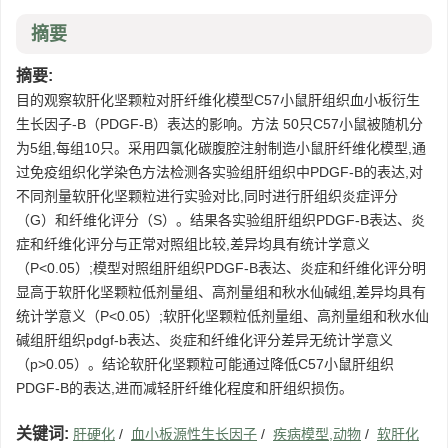
摘要
摘要:
目的观察软肝化坚颗粒对肝纤维化模型C57小鼠肝组织血小板衍生
生长因子-B（PDGF-B）表达的影响。方法 50只C57小鼠被随机分
为5组,每组10只。采用四氯化碳腹腔注射制造小鼠肝纤维化模型,通
过免疫组织化学染色方法检测各实验组肝组织中PDGF-B的表达,对
不同剂量软肝化坚颗粒进行实验对比,同时进行肝组织炎症评分
（G）和纤维化评分（S）。结果各实验组肝组织PDGF-B表达、炎
症和纤维化评分与正常对照组比较,差异均具有统计学意义
（P<0.05）;模型对照组肝组织PDGF-B表达、炎症和纤维化评分明
显高于软肝化坚颗粒低剂量组、高剂量组和秋水仙碱组,差异均具有
统计学意义（P<0.05）;软肝化坚颗粒低剂量组、高剂量组和秋水仙
碱组肝组织pdgf-b表达、炎症和纤维化评分差异无统计学意义
（p>0.05）。结论软肝化坚颗粒可能通过降低C57小鼠肝组织
PDGF-B的表达,进而减轻肝纤维化程度和肝组织损伤。
关键词:
肝硬化
/
血小板源性生长因子
/
疾病模型,动物
/
软肝化