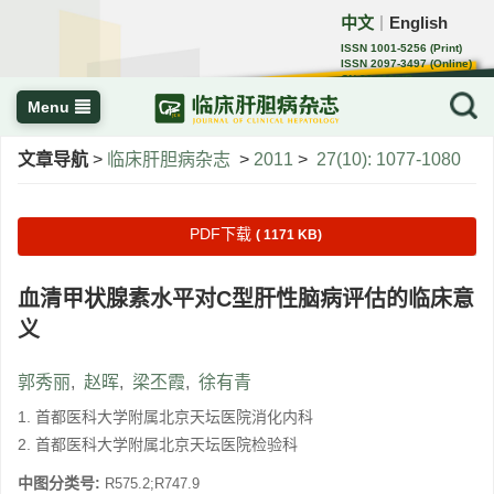
中文
English
｜
ISSN 1001-5256 (Print)
ISSN 2097-3497 (Online)
CN 22-1108/R
Menu
文章导航
>
临床肝胆病杂志
>
2011
>
27(10): 1077-1080
PDF下载
( 1171 KB)
血清甲状腺素水平对C型肝性脑病评估的临床意
义
郭秀丽
,
赵晖
,
梁丕霞
,
徐有青
1. 首都医科大学附属北京天坛医院消化内科
2. 首都医科大学附属北京天坛医院检验科
中图分类号:
R575.2;R747.9