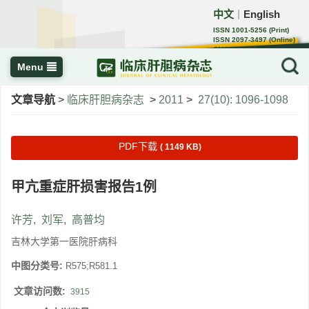
中文
English
｜
ISSN 1001-5256 (Print)
ISSN 2097-3497 (Online)
CN 22-1108/R
Menu
文章导航
>
临床肝胆病杂志
>
2011
>
27(10): 1096-1098
PDF下载
( 1149 KB)
甲亢重症肝损害报告1例
许芳
,
刘军
,
高普均
吉林大学第一医院肝病科
中图分类号:
R575;R581.1
文章访问数:
3915