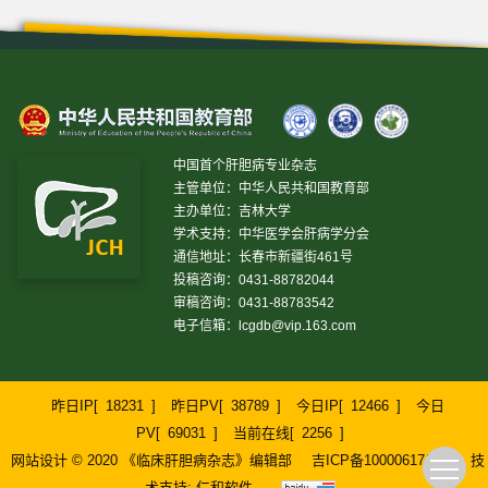
中国首个肝胆病专业杂志
主管单位：中华人民共和国教育部
主办单位：吉林大学
学术支持：中华医学会肝病学分会
通信地址：长春市新疆街461号
投稿咨询：0431-88782044
审稿咨询：0431-88783542
电子信箱：
lcgdb@vip.163.com
昨日IP[
18231
]
昨日PV[
38789
]
今日IP[
12466
]
今日
PV[
69031
]
当前在线[
2256
]
网站设计 © 2020 《临床肝胆病杂志》编辑部
吉ICP备10000617号-1
技
术支持:
仁和软件