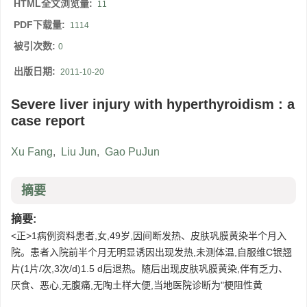
HTML全文浏览量:
11
PDF下载量:
1114
被引次数:
0
出版日期:
2011-10-20
Severe liver injury with hyperthyroidism : a
case report
Xu Fang
,
Liu Jun
,
Gao PuJun
摘要
摘要:
<正>1病例资料患者,女,49岁,因间断发热、皮肤巩膜黄染半个月入
院。患者入院前半个月无明显诱因出现发热,未测体温,自服维C银翘
片(1片/次,3次/d)1.5 d后退热。随后出现皮肤巩膜黄染,伴有乏力、
厌食、恶心,无腹痛,无陶土样大便,当地医院诊断为"梗阻性黄