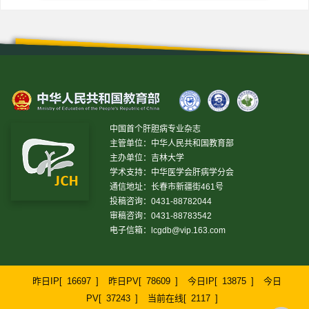
中国首个肝胆病专业杂志
主管单位：中华人民共和国教育部
主办单位：吉林大学
学术支持：中华医学会肝病学分会
通信地址：长春市新疆街461号
投稿咨询：0431-88782044
审稿咨询：0431-88783542
电子信箱：
lcgdb@vip.163.com
昨日IP[
16697
]
昨日PV[
78609
]
今日IP[
13875
]
今日
PV[
37243
]
当前在线[
2117
]