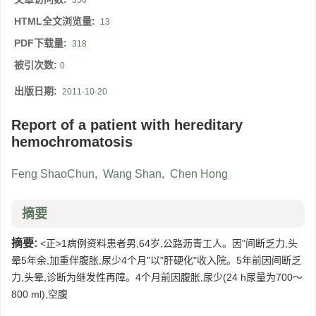
556
HTML全文浏览量:
13
PDF下载量:
318
被引次数:
0
出版日期:
2011-10-20
Report of a patient with hereditary
hemochromatosis
Feng ShaoChun
,
Wang Shan
,
Chen Hong
摘要
摘要:
<正>1病例资料患者男,64岁,公路沥青工人。因"间断乏力,头
晕5年余,加重伴腹胀,尿少4个月"以"肝硬化"收入院。5年前因间断乏
力,头晕,诊断为继发性再障。4个月前因腹胀,尿少(24 h尿量为700～
800 ml),空腹