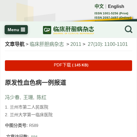
中文
English
｜
ISSN 1001-5256 (Print)
ISSN 2097-3497 (Online)
CN 22-1108/R
Menu
文章导航
>
临床肝胆病杂志
>
2011
>
27(10): 1100-1101
PDF下载
( 145 KB)
原发性血色病一例报道
冯少春
,
王珊
,
陈红
1. 兰州市第二人民医院
2. 兰州大学第一临床医院
中图分类号:
R589
文章访问数: