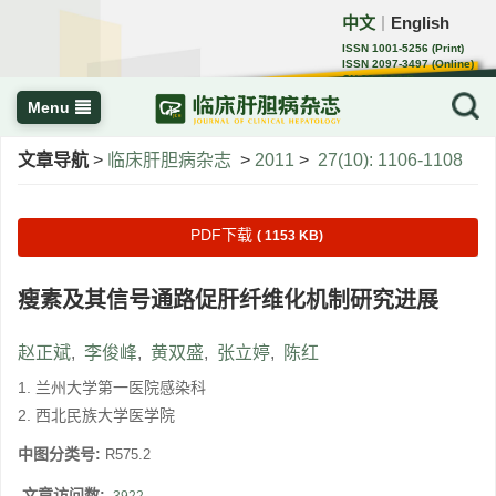
中文
English
｜
ISSN 1001-5256 (Print)
ISSN 2097-3497 (Online)
CN 22-1108/R
Menu
文章导航
>
临床肝胆病杂志
>
2011
>
27(10): 1106-1108
PDF下载
( 1153 KB)
瘦素及其信号通路促肝纤维化机制研究进展
赵正斌
,
李俊峰
,
黄双盛
,
张立婷
,
陈红
1. 兰州大学第一医院感染科
2. 西北民族大学医学院
中图分类号:
R575.2
文章访问数: