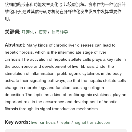
状细胞的形态和功能发生变化,引起胶原沉积。瘦素作为一种促肝纤
维化因子,通过其信号转导机制在肝纤维化发生发展中发挥重要作
用。
关键词:
肝硬化
/
瘦素
/
信号转导
Abstract:
Many kinds of chronic liver diseases can lead to
hepatic fibrosis, which is the intermediate stage of liver
cirrhosis.The activation of hepatic stellate cells plays a key role in
the occurrence and development of liver fibrosis.Under the
stimulation of inflammation, profibrogenic cytokines in the body
activate their signaling pathways, so that the hepatic stellate cells
change in morphology and function, causing collagen
deposition.The leptin as a kind of profibrogenic cytokines, play an
important role in the occurrence and development of hepatic
fibrosis through its signal transduction mechanism.
Key words:
liver cirrhosis
/
leptin
/
signal transduction