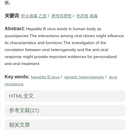
据。
关键词:
肝炎病毒,乙型
/
遗传异质性
/
抗药性,病毒
Abstract:
Hepatitis B virus exists in human body as
quasispecies.The interactions among viral clones might influence
its characteristics and functions.The investigation of the
correlation between viral heterogeneity and the anti-viral
response might provide important evidences for personalized
anti-viral treatment.
Key words:
hepatitis B virus
/
genetic heterogeneity
/
drug
resistance
HTML全文
参考文献
(27)
相关文章