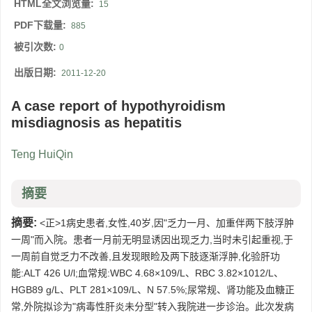
HTML全文浏览量:
15
PDF下载量:
885
被引次数:
0
出版日期:
2011-12-20
A case report of hypothyroidism
misdiagnosis as hepatitis
Teng HuiQin
摘要
摘要:
<正>1病史患者,女性,40岁,因"乏力一月、加重伴两下肢浮肿
一周"而入院。患者一月前无明显诱因出现乏力,当时未引起重视,于
一周前自觉乏力不改善,且发现眼睑及两下肢逐渐浮肿,化验肝功
能:ALT 426 U/l;血常规:WBC 4.68×109/L、RBC 3.82×1012/L、
HGB89 g/L、PLT 281×109/L、N 57.5%;尿常规、肾功能及血糖正
常,外院拟诊为"病毒性肝炎未分型"转入我院进一步诊治。此次发病