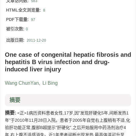
文章访问数:
583
HTML全文浏览量:
8
PDF下载量:
97
被引次数:
0
出版日期:
2011-12-20
One case of congenital hepatic fibrosis and
hepatitis B virus infection and drug-
induced liver injury
Wang ChunYan
,
Li Bing
摘要
摘要:
<正>1病历资料患者女性,17岁,因"发现肝硬化5年,间断发热1
年"于2010年11月28日入院。患者于2005年自觉右上腹稍有不适,化
验肝功能正常,腹部B超提示"肝硬化",之后开始服用中药汤剂治疗4
年,右上腹不适感消失。近1年患者间断出现发热,最高体温可升至