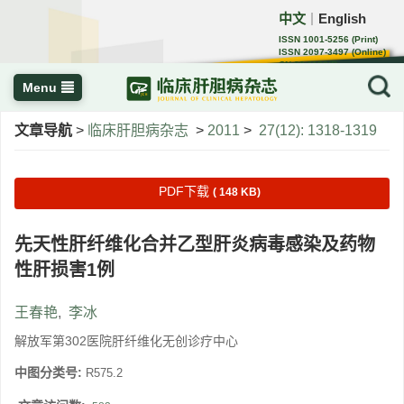
中文
English
｜
ISSN 1001-5256 (Print)
ISSN 2097-3497 (Online)
CN 22-1108/R
Menu
文章导航
>
临床肝胆病杂志
>
2011
>
27(12): 1318-1319
PDF下载
( 148 KB)
先天性肝纤维化合并乙型肝炎病毒感染及药物
性肝损害1例
王春艳
,
李冰
解放军第302医院肝纤维化无创诊疗中心
中图分类号:
R575.2