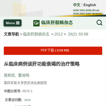
中文
English
｜
ISSN 1001-5256 (Print)
ISSN 2097-3497 (Online)
CN 22-1108/R
Menu
文章导航
>
临床肝胆病杂志
>
2012
>
28(2): 93-98
PDF下载
( 1116 KB)
从临床病例谈肝功能衰竭的治疗策略
周新民
,
董旭旸
第四军医大学西京消化病医院
中图分类号:
R575.3
文章访问数:
3658