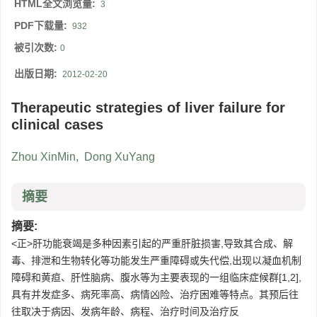
HTML全文浏览量:
3
PDF下载量:
932
被引次数:
0
出版日期:
2012-02-20
Therapeutic strategies of liver failure for
clinical cases
Zhou XinMin
,
Dong XuYang
摘要
摘要:
<正>肝功能衰竭是多种因素引起的严重肝脏损害,导致其合成、解
毒、排泄和生物转化等功能发生严重障碍或失代偿,出现以凝血机制
障碍和黄疸、肝性脑病、腹水等为主要表现的一组临床症候群[1,2],
具有并发症多、病死率高、病情凶险、治疗困难等特点。其预后往
往取决于病因、发病年龄、病程、治疗时间及治疗反