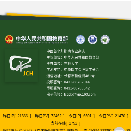
中国首个肝胆病专业杂志
主管单位：中华人民共和国教育部
主办单位：吉林大学
学术支持：中华医学会肝病学分会
通信地址：长春市新疆街461号
投稿咨询：0431-88782044
审稿咨询：0431-88783542
电子信箱：
lcgdb@vip.163.com
昨日IP[
21366
]
昨日PV[
72462
]
今日IP[
6501
]
今日PV[
21470
]
当前在线[
1752
]
网站设计 © 2020 《临床肝胆病杂志》编辑部
吉ICP备10000617号-1
技