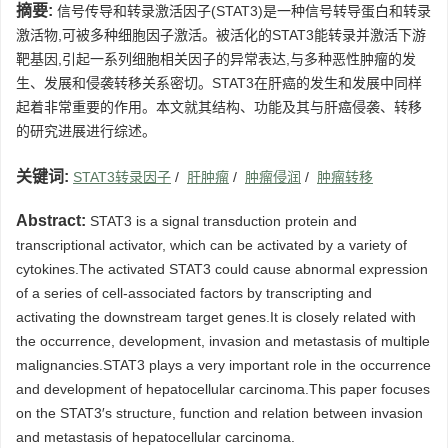
摘要:
信号传导和转录激活因子(STAT3)是一种信号转导蛋白和转录
激活物,可被多种细胞因子激活。被活化的STAT3能转录并激活下游
靶基因,引起一系列细胞相关因子的异常表达,与多种恶性肿瘤的发
生、发展和侵袭转移关系密切。STAT3在肝癌的发生和发展中同样
起着非常重要的作用。本文就其结构、功能及其与肝癌侵袭、转移
的研究进展进行综述。
关键词:
STAT3转录因子
/
肝肿瘤
/
肿瘤侵润
/
肿瘤转移
Abstract:
STAT3 is a signal transduction protein and
transcriptional activator, which can be activated by a variety of
cytokines.The activated STAT3 could cause abnormal expression
of a series of cell-associated factors by transcripting and
activating the downstream target genes.It is closely related with
the occurrence, development, invasion and metastasis of multiple
malignancies.STAT3 plays a very important role in the occurrence
and development of hepatocellular carcinoma.This paper focuses
on the STAT3′s structure, function and relation between invasion
and metastasis of hepatocellular carcinoma.