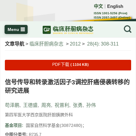
中文
English
｜
ISSN 1001-5256 (Print)
ISSN 2097-3497 (Online)
CN 22-1108/R
Menu
文章导航
>
临床肝胆病杂志
>
2012
>
28(4): 308-311
PDF下载
( 1104 KB)
信号传导和转录激活因子3调控肝癌侵袭转移的
研究进展
苟泽鹏
,
王德盛
,
周亮
,
祝普利
,
张勇
,
孙伟
第四军医大学西京医院肝胆胰脾外科
基金项目:
国家自然科学基金(30872480)；
中图分类号:
R735.7