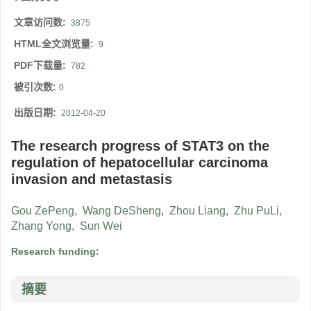
文章访问数:
3875
HTML全文浏览量:
9
PDF下载量:
782
被引次数:
0
出版日期:
2012-04-20
The research progress of STAT3 on the
regulation of hepatocellular carcinoma
invasion and metastasis
Gou ZePeng
,
Wang DeSheng
,
Zhou Liang
,
Zhu PuLi
,
Zhang Yong
,
Sun Wei
Research funding:
摘要