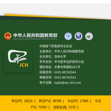
中国首个肝胆病专业杂志
主管单位：中华人民共和国教育部
主办单位：吉林大学
学术支持：中华医学会肝病学分会
通信地址：长春市新疆街461号
投稿咨询：0431-88782044
审稿咨询：0431-88783542
电子信箱：
lcgdb@vip.163.com
昨日IP[
18231
]
昨日PV[
38789
]
今日IP[
17866
]
今日
PV[
72462
]
当前在线[
2133
]