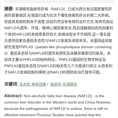
摘要:
非酒精性脂肪性肝病（NAFLD）已成为西方发达国家慢性肝
病的首要病因,在我国已成为仅次于慢性病毒性肝炎的第二大肝病。
但是其发病机制尚不清楚,目前仍然没有有效的治疗方式,有研究指出
NAFLD与遗传、环境、精神心理因素有关,而且接触相似危险因素的
个体间NAFLD的发病率差异较大,疾病进程亦不尽相同,这一事实提
示遗传因素及基因多态性与NAFLD发病及进程有关。全基因组关联
研究发现PNPLA3（patatin-like phospholipase domain containing
3）基因多态性与NAFLD的遗传易感性及进展有着密切的联系。本
综述主要从PNPLA3的结构特征、PNPLA3基因的生物学特征及
PNPLA3基因多态性与NAFLD的相关性几个方面进行探讨,从而有利
于NAFLD发病机制的阐明,对NAFLD的预防和治疗提供可能。
关键词:
多态性,单核苷酸
/
脂肪肝,非酒精性
Abstract:
Non-alcoholic fatty liver disease (NAFLD) , is the
common liver disorder in the Western world and China.However,
because the pathogenesis of NAFLD is undear, there is still no
effeetive treatment.Provious Studies have pointed that the