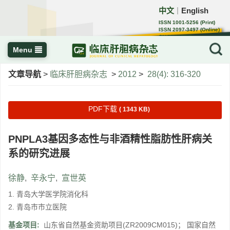
中文
English
｜
ISSN 1001-5256 (Print)
ISSN 2097-3497 (Online)
CN 22-1108/R
Menu
文章导航
>
临床肝胆病杂志
>
2012
>
28(4): 316-320
PDF下载
( 1343 KB)
PNPLA3基因多态性与非酒精性脂肪性肝病关
系的研究进展
徐静
,
辛永宁
,
宣世英
1. 青岛大学医学院消化科
2. 青岛市市立医院
基金项目:
山东省自然基金资助项目(ZR2009CM015)； 国家自然