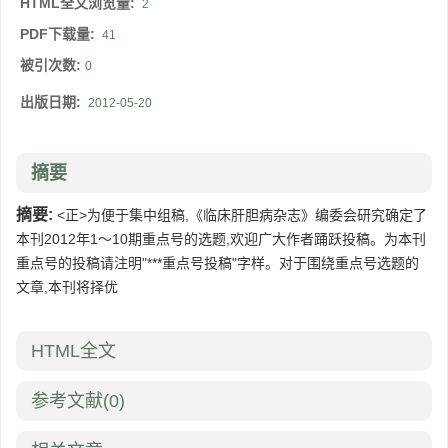
HTML全文浏览量:
2
PDF下载量:
41
被引次数:
0
出版日期:
2012-05-20
摘要
摘要:
<正>为便于集中组稿,《临床肝胆病杂志》编委会研究确定了
本刊2012年1～10期重点号的选题,欢迎广大作者踊跃投稿。为本刊
重点号的投稿请注明"***重点号投稿"字样。对于围绕重点号选题的
文章,本刊将择优
HTML全文
参考文献
(0)