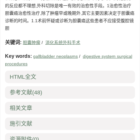
的反应都不理想,外科切除是唯一有效的治愈性手段。1治愈性治疗
胆囊癌治愈性治疗,除了肿瘤早或晚期外,其它主要因素决定于胆囊癌
诊断的时间。1.1术前怀疑或诊断为胆囊癌这些患者不应接受腹腔镜
胆
关键词:
胆囊肿瘤
/
消化系统外科手术
Key words:
gallbladder neoplasms
/
digestive system surgical
procedures
HTML全文
参考文献
(48)
相关文章
施引文献
资源附件
(0)