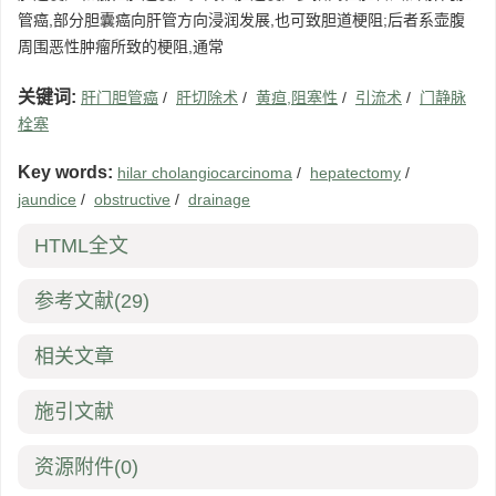
管癌,部分胆囊癌向肝管方向浸润发展,也可致胆道梗阻;后者系壶腹
周围恶性肿瘤所致的梗阻,通常
关键词:
肝门胆管癌
/
肝切除术
/
黄疸,阻塞性
/
引流术
/
门静脉
栓塞
Key words:
hilar cholangiocarcinoma
/
hepatectomy
/
jaundice
/
obstructive
/
drainage
HTML全文
参考文献
(29)
相关文章
施引文献
资源附件
(0)