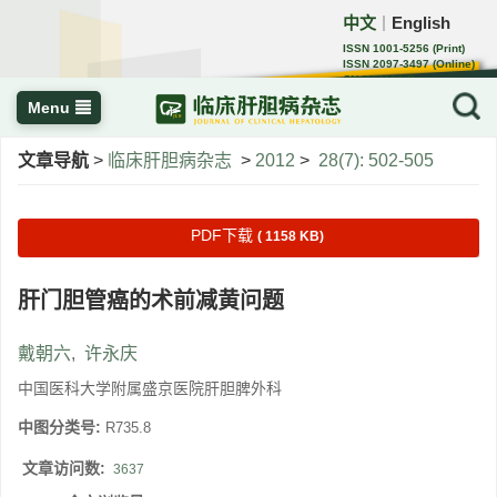
中文
English
｜
ISSN 1001-5256 (Print)
ISSN 2097-3497 (Online)
CN 22-1108/R
Menu
文章导航
>
临床肝胆病杂志
>
2012
>
28(7): 502-505
PDF下载
( 1158 KB)
肝门胆管癌的术前减黄问题
戴朝六
,
许永庆
中国医科大学附属盛京医院肝胆脾外科
中图分类号:
R735.8
文章访问数:
3637