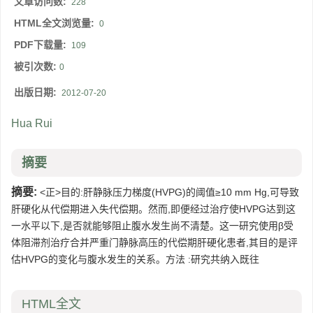
文章访问数:
228
HTML全文浏览量:
0
PDF下载量:
109
被引次数:
0
出版日期:
2012-07-20
Hua Rui
摘要
摘要:
<正>目的:肝静脉压力梯度(HVPG)的阈值≥10 mm Hg,可导致
肝硬化从代偿期进入失代偿期。然而,即便经过治疗使HVPG达到这
一水平以下,是否就能够阻止腹水发生尚不清楚。这一研究使用β受
体阻滞剂治疗合并严重门静脉高压的代偿期肝硬化患者,其目的是评
估HVPG的变化与腹水发生的关系。方法 :研究共纳入既往
HTML全文