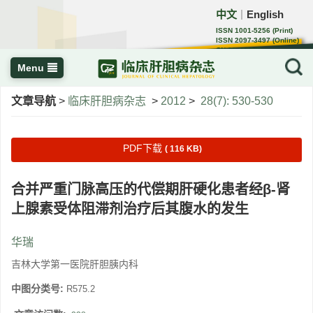
中文
English
｜
ISSN 1001-5256 (Print)
ISSN 2097-3497 (Online)
CN 22-1108/R
Menu
文章导航
>
临床肝胆病杂志
>
2012
>
28(7): 530-530
PDF下载
( 116 KB)
合并严重门脉高压的代偿期肝硬化患者经β-肾
上腺素受体阻滞剂治疗后其腹水的发生
华瑞
吉林大学第一医院肝胆胰内科
中图分类号:
R575.2