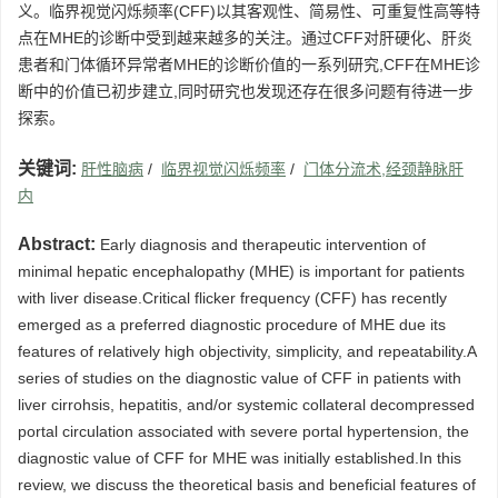
义。临界视觉闪烁频率(CFF)以其客观性、简易性、可重复性高等特
点在MHE的诊断中受到越来越多的关注。通过CFF对肝硬化、肝炎
患者和门体循环异常者MHE的诊断价值的一系列研究,CFF在MHE诊
断中的价值已初步建立,同时研究也发现还存在很多问题有待进一步
探索。
关键词:
肝性脑病
/
临界视觉闪烁频率
/
门体分流术,经颈静脉肝
内
Abstract:
Early diagnosis and therapeutic intervention of
minimal hepatic encephalopathy (MHE) is important for patients
with liver disease.Critical flicker frequency (CFF) has recently
emerged as a preferred diagnostic procedure of MHE due its
features of relatively high objectivity, simplicity, and repeatability.A
series of studies on the diagnostic value of CFF in patients with
liver cirrohsis, hepatitis, and/or systemic collateral decompressed
portal circulation associated with severe portal hypertension, the
diagnostic value of CFF for MHE was initially established.In this
review, we discuss the theoretical basis and beneficial features of