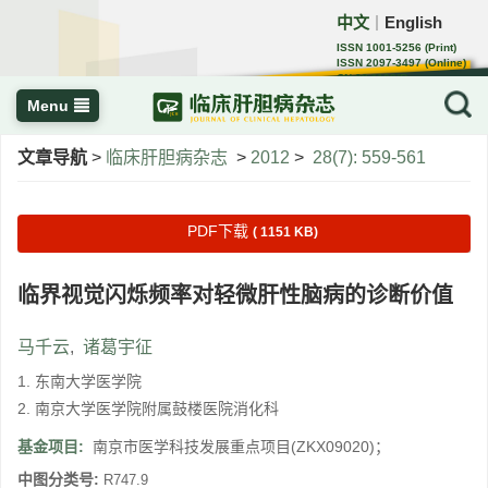
中文
English
｜
ISSN 1001-5256 (Print)
ISSN 2097-3497 (Online)
CN 22-1108/R
Menu
文章导航
>
临床肝胆病杂志
>
2012
>
28(7): 559-561
PDF下载
( 1151 KB)
临界视觉闪烁频率对轻微肝性脑病的诊断价值
马千云
,
诸葛宇征
1. 东南大学医学院
2. 南京大学医学院附属鼓楼医院消化科
基金项目:
南京市医学科技发展重点项目(ZKX09020)；
中图分类号:
R747.9