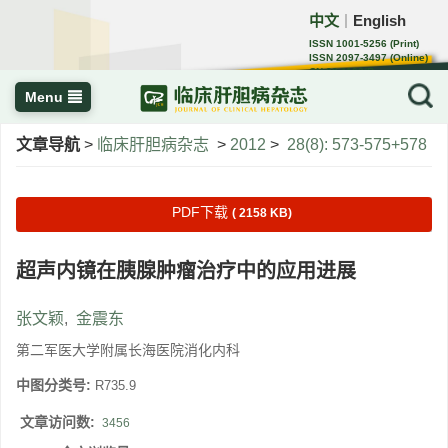
中文
English
｜
ISSN 1001-5256 (Print)
ISSN 2097-3497 (Online)
CN 22-1108/R
Menu
文章导航
>
临床肝胆病杂志
>
2012
>
28(8): 573-575+578
PDF下载
( 2158 KB)
超声内镜在胰腺肿瘤治疗中的应用进展
张文颖
,
金震东
第二军医大学附属长海医院消化内科
中图分类号:
R735.9
文章访问数:
3456