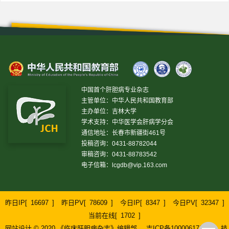
中国首个肝胆病专业杂志
主管单位：中华人民共和国教育部
主办单位：吉林大学
学术支持：中华医学会肝病学分会
通信地址：长春市新疆街461号
投稿咨询：0431-88782044
审稿咨询：0431-88783542
电子信箱：
lcgdb@vip.163.com
昨日IP[
16697
]
昨日PV[
78609
]
今日IP[
8347
]
今日PV[
32347
]
当前在线[
1702
]
网站设计 © 2020 《临床肝胆病杂志》编辑部
吉ICP备10000617号-1
技