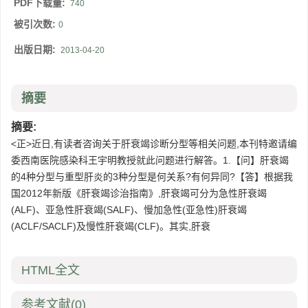
PDF下载量:
740
被引次数:
0
出版日期:
2013-04-20
摘要
摘要:
<正>近日,有读者咨询关于肝衰竭诊断分型等相关问题,本刊特邀请编
委西南医院感染科王宇明教授就此问题进行解答。1.【问】肝衰竭
的4种分型与重型肝炎的3种分型是何关系?有何异同?【答】根据我
国2012年新版《肝衰竭诊治指南》,肝衰竭可分为急性肝衰竭
(ALF)、亚急性肝衰竭(SALF)、慢加急性(亚急性)肝衰竭
(ACLF/SACLF)及慢性肝衰竭(CLF)。其实,肝衰
HTML全文
参考文献
(0)