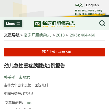
中文
English
｜
ISSN 1001-5256 (Print)
ISSN 2097-3497 (Online)
CN 22-1108/R
Menu
文章导航
>
临床肝胆病杂志
>
2013
>
29(6): 464-466
PDF下载
( 1169 KB)
幼儿急性重症胰腺炎1例报告
朴美英
,
宋丽君
吉林大学白求恩第一医院儿科
中图分类号:
R726.5
文章访问数:
3188