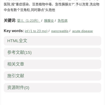
医院,按"重症感染、豆类植物中毒、急性胰腺炎?",予以洗胃,洗出物
中含有数个豆角粒,同时静点"头孢他
关键词:
婴儿（1-23月）
/
胰腺炎
/
急性病
Key words:
inf (1 to 23 mo)
/
pancreatitis
/
acute disease
HTML全文
参考文献
(15)
相关文章
施引文献
资源附件
(0)