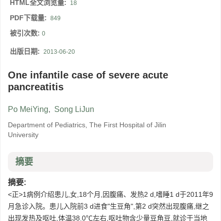
HTML全文浏览量:
18
PDF下载量:
849
被引次数:
0
出版日期:
2013-06-20
One infantile case of severe acute
pancreatitis
Po MeiYing
,
Song LiJun
Department of Pediatrics, The First Hospital of Jilin
University
摘要
摘要:
<正>1病例介绍患儿,女,18个月,因腹痛、发热2 d,嗜睡1 d于2011年9
月急诊入院。患儿入院前3 d进食"生豆角",第2 d突然出现腹痛,继之
出现发热及呕吐,体温38.0℃左右,呕吐物含少量豆角豆,就诊于当地