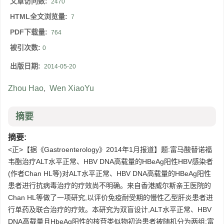
文章访问数:
2470
HTML全文浏览量:
7
PDF下载量:
764
被引次数:
0
出版日期:
2014-05-20
Zhou Hao
,
Wen XiaoYu
摘要
摘要:
<正>【据《Gastroenterology》2014年1月报道】题:富马酸替诺福
韦酯治疗ALT水平正常、HBV DNA高载量的HBeAg阳性HBV感染者
(作者Chan HL等)对ALT水平正常、HBV DNA高载量的HBeAg阳性
患者进行抗病毒治疗的疗效尚不明确。来自香港威尔斯亲王医院的
Chan HL等做了一项研究,以评价免疫耐受期的慢性乙型肝炎患者进
行单药及联合治疗的疗效。本研究为双盲设计,ALT水平正常、HBV
DNA高载量且HbeAg阳性的核苷类似物初治患者被随机分为两组:富