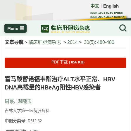
中文
English
｜
ISSN 1001-5256 (Print)
ISSN 2097-3497 (Online)
CN 22-1108/R
Menu
文章导航
>
临床肝胆病杂志
>
2014
>
30(5): 480-480
PDF下载
( 856 KB)
富马酸替诺福韦酯治疗ALT水平正常、HBV
DNA高载量的HBeAg阳性HBV感染者
周豪
,
温晓玉
吉林大学第一医院肝病科
中图分类号:
R512.62