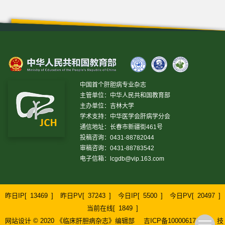
中国首个肝胆病专业杂志
主管单位：中华人民共和国教育部
主办单位：吉林大学
学术支持：中华医学会肝病学分会
通信地址：长春市新疆街461号
投稿咨询：0431-88782044
审稿咨询：0431-88783542
电子信箱：
lcgdb@vip.163.com
昨日IP[
13469
]
昨日PV[
37243
]
今日IP[
5500
]
今日PV[
20497
]
当前在线[
1849
]
网站设计 © 2020 《临床肝胆病杂志》编辑部
吉ICP备10000617号-1
技