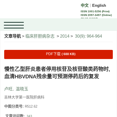
中文
English
｜
ISSN 1001-5256 (Print)
ISSN 2097-3497 (Online)
CN 22-1108/R
文章导航
>
临床肝胆病杂志
>
2014
>
30(9): 964-964
PDF下载
( 688 KB)
慢性乙型肝炎患者停用核苷及核苷酸类药物时,
血清HBVDNA残余量可预测停药后的复发
卢旺
,
温晓玉
吉林大学第一医院肝病科
中图分类号:
R512.62
文章访问数:
343