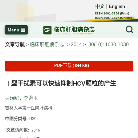
中文
English
｜
ISSN 1001-5256 (Print)
ISSN 2097-3497 (Online)
CN 22-1108/R
Menu
文章导航
>
临床肝胆病杂志
>
2014
>
30(10): 1030-1030
PDF下载
( 844 KB)
Ⅰ型干扰素可以快速抑制HCV颗粒的产生
吴瑞红
,
李婉玉
吉林大学第一医院肝病科
中图分类号:
R392
文章访问数:
2346