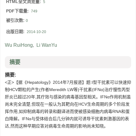
HTML全文浏览量:
5
PDF下载量:
749
被引次数:
0
出版日期:
2014-10-20
Wu RuiHong
,
Li WanYu
摘要
摘要:
<正>【据《Hepatology》2014年7月报道】题:I型干扰素可以快速抑
制HCV颗粒的产生(作者Meredith LW等)干扰素(IFNα)治疗慢性丙型
肝炎已超过20年,其疗效与感染的病毒基因型相关。IFNα作用机制虽
尚未完全清楚,但现在一般认为其靶向在HCV生命周期的多个阶段发
挥作用,如抑制病毒的转录和翻译进而使被感染细胞内病毒RNA和蛋
白降解。IFNα与受体结合后几分钟内就可诱导干扰素刺激基因的表
达,然而这种早期应答对病毒生命周期的影响尚未知晓。