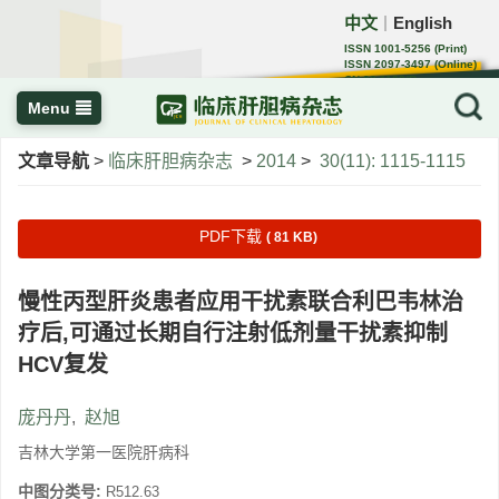
中文
English
｜
ISSN 1001-5256 (Print)
ISSN 2097-3497 (Online)
CN 22-1108/R
Menu
文章导航
>
临床肝胆病杂志
>
2014
>
30(11): 1115-1115
PDF下载
( 81 KB)
慢性丙型肝炎患者应用干扰素联合利巴韦林治
疗后,可通过长期自行注射低剂量干扰素抑制
HCV复发
庞丹丹
,
赵旭
吉林大学第一医院肝病科
中图分类号:
R512.63