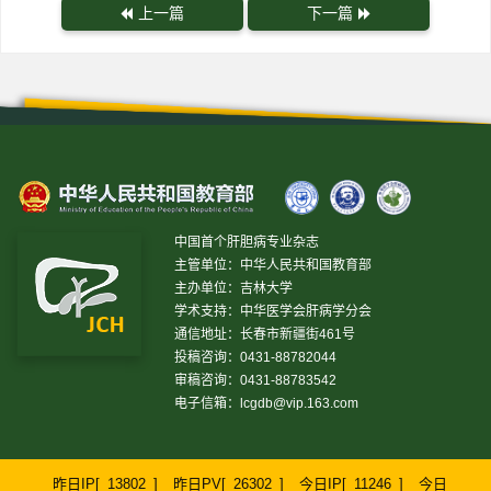
上一篇
下一篇
中国首个肝胆病专业杂志
主管单位：中华人民共和国教育部
主办单位：吉林大学
学术支持：中华医学会肝病学分会
通信地址：长春市新疆街461号
投稿咨询：0431-88782044
审稿咨询：0431-88783542
电子信箱：
lcgdb@vip.163.com
昨日IP[
13802
]
昨日PV[
26302
]
今日IP[
11246
]
今日