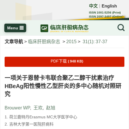
中文
English
｜
ISSN 1001-5256 (Print)
ISSN 2097-3497 (Online)
CN 22-1108/R
Menu
文章导航
>
临床肝胆病杂志
>
2015
>
31(1): 37-37
PDF下载
( 948 KB)
一项关于恩替卡韦联合聚乙二醇干扰素治疗
HBeAg阳性慢性乙型肝炎的多中心随机对照研
究
Brouwer WP
,
王欢
,
赵旭
1. 荷兰鹿特丹Erasmus MC大学医学中心
2. 吉林大学第一医院肝病科