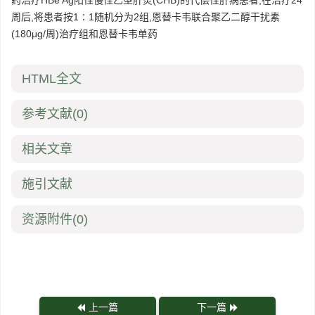
药治疗HBe Ag阳性慢性乙型肝炎(CHB)的代偿性肝病患者,在治疗24
周后,将患者按1∶1随机分为2组,恩替卡韦联合聚乙二醇干扰素
(180μg/周)治疗组和恩替卡韦单药
HTML全文
参考文献
(0)
相关文章
施引文献
资源附件
(0)
上一篇
下一篇