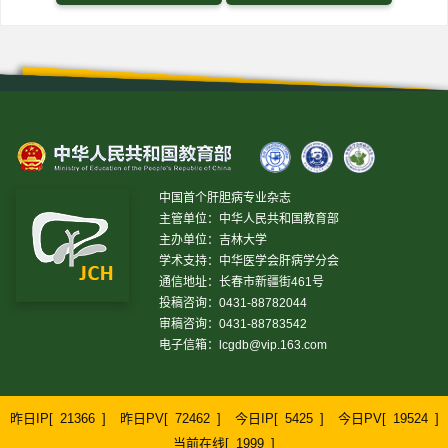
中国首个肝胆病专业杂志
主管单位：中华人民共和国教育部
主办单位：吉林大学
学术支持：中华医学会肝病学分会
通信地址：长春市新疆街461号
投稿咨询：0431-88782044
审稿咨询：0431-88783542
电子信箱：
lcgdb@vip.163.com
昨日IP[
21366
]
昨日PV[
72462
]
今日IP[
5425
]
今日PV[
19524
]
当前在线[
1999
]