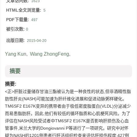
文章访问数:
1623
HTML全文浏览量:
5
PDF下载量:
497
被引次数:
0
出版日期:
2015-04-20
Yang Kun
,
Wang ZhongFeng
,
摘要
摘要:
<正>肝脏过量储存甘油三酯被认为是一种良性的状态,但非酒精性脂
肪性肝炎(NASH)可能加速为肝纤维化进展和促进动脉粥样硬化。
TM6SF2 E167K变异的携带者由于极低密度脂蛋白(VLDL)分泌减少
而易患脂肪肝。因此,他们有较低的循环脂质和心肌梗死风险。为了
评估在NASH风险受试者中TM6SF2 E167K是否影响肝损伤及心血
管事件,米兰大学的Dongiovanni P等进行了一项研究。研究中对怀
疑为NASH的1201例患者行肝活组织检查来评估肝损伤程度;427例