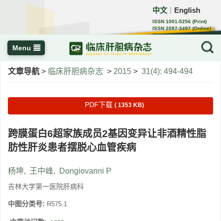
中文
English
｜
ISSN 1001-5256 (Print)
ISSN 2097-3497 (Online)
CN 22-1108/R
Menu
文章导航
>
临床肝胆病杂志
>
2015
>
31(4): 494-494
PDF下载
( 1353 KB)
跨膜蛋白6超家族成员2基因变异让非酒精性脂
肪性肝炎患者摆脱心血管疾病
杨坤
,
王中峰
,
Dongiovanni P
吉林大学第一医院肝病科
中图分类号:
R575.1