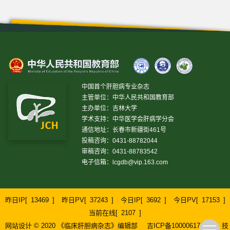
中国首个肝胆病专业杂志
主管单位：中华人民共和国教育部
主办单位：吉林大学
学术支持：中华医学会肝病学分会
通信地址：长春市新疆街461号
投稿咨询：0431-88782044
审稿咨询：0431-88783542
电子信箱：
lcgdb@vip.163.com
昨日IP[
13469
]
昨日PV[
37243
]
今日IP[
3692
]
今日PV[
17153
]
当前在线[
2107
]
网站设计 © 2020 《临床肝胆病杂志》编辑部
吉ICP备10000617号-1
技