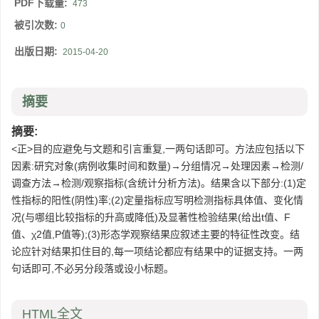
PDF下载量:
473
被引次数:
0
出版日期:
2015-04-20
摘要
摘要:
<正>目的应避免与文题和引言重复,一两句话即可。方法应包括以下
因素:研究对象(病例收集时间和数量)→分组情况→处理因素→检测/
调查方法→检测/观察指标(含统计分析方法)。结果含以下部分:(1)定
性指标的阳性(阴性)率;(2)定量指标应写明检测指标具体值、变化情
况(与哪组比较指标的升高或降低)及显著性检验结果(给出t值、F
值、χ2值,P值等);(3)形态学观察结果应叙述主要的特征性改变。结
论应针对结果扣住目的,每一项结论都应有结果中的证据支持。一两
句话即可,不必另分段落或设小标题。
HTML全文