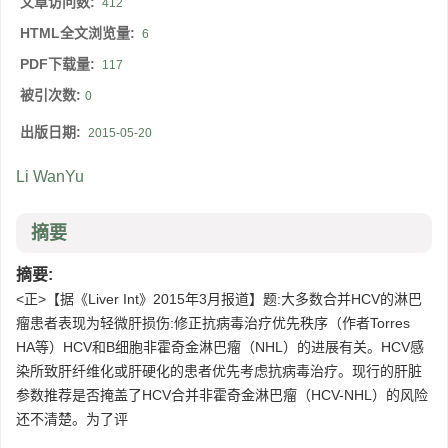
文章访问数:
412
HTML全文浏览量:
6
PDF下载量:
117
被引次数:
0
出版日期:
2015-05-20
Li WanYu
摘要
摘要:
<正>【据《Liver Int》2015年3月报道】题:大多数合并HCV的淋巴
瘤患者表现为轻微肝损伤:修正抗病毒治疗优先秩序（作者Torres
HA等）HCV和B细胞非霍奇金淋巴瘤（NHL）的进展有关。HCV感
染所致肝纤维化或肝硬化的患者优先考虑抗病毒治疗。现行的肝脏
参数推荐是否掩盖了HCV合并非霍奇金淋巴瘤（HCV-NHL）的风险
还不清楚。为了评