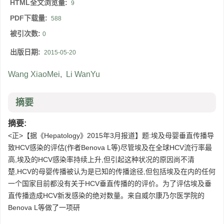
HTML全文浏览量:
9
PDF下载量:
588
被引次数:
0
出版日期:
2015-05-20
Wang XiaoMei
,
Li WanYu
摘要
摘要:
<正>【据《Hepatology》2015年3月报道】题:埃及母婴垂直传播导
致HCV感染的评估(作者Benova L等)尽管埃及在全球HCV流行率最
高,埃及的HCV感染率持续上升,但引起这种状况的原因尚不清
楚,HCV的母婴传播被认为是已知的传播途径,但包括埃及在内的任何
一个国家目前都没有关于HCV垂直传播的的评价。为了评估埃及垂
直传播造成HCV新发感染的绝对数量。来自威尔康乃尔医学院的
Benova L等做了一项研