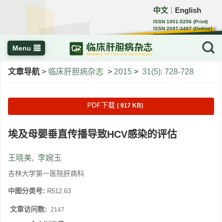
中文
English
｜
ISSN 1001-5256 (Print)
ISSN 2097-3497 (Online)
CN 22-1108/R
Menu
文章导航
>
临床肝胆病杂志
>
2015
>
31(5): 728-728
PDF下载
( 917 KB)
埃及母婴垂直传播导致HCV感染的评估
王晓美
,
李婉玉
吉林大学第一医院肝病科
中图分类号:
R512.63
文章访问数:
2147