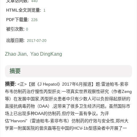
文章访问数:
440
HTML全文浏览量:
1
PDF下载量:
226
被引次数:
0
出版日期:
2017-07-20
Zhao Jian
,
Yao DingKang
摘要
摘要:
<正>【据《J Hepatol》2017年6月报道】题:雷迪帕韦-索非
布韦仿制药治疗慢性丙型肝炎:一项真实世界观察性研究（作者Zeng
等）在发展中国家,丙型肝炎患者中只有少数人可以负担得起原研的
直接抗病毒药物（DAA）,这带来了很多卫生经济问题。虽然国际市
场上已出现多种DAA的仿制药,但疗效一直有争议。为评
估"Harvoni"（雷迪帕韦-索非布韦）仿制药的疗效与安全性,郑州大
学第一附属医院的曾庆磊等在中国的HCV-1b型感染者中开展了一