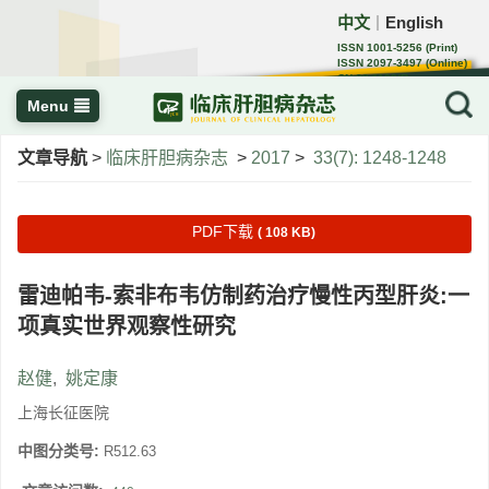
中文
English
｜
ISSN 1001-5256 (Print)
ISSN 2097-3497 (Online)
CN 22-1108/R
Menu
文章导航
>
临床肝胆病杂志
>
2017
>
33(7): 1248-1248
PDF下载
( 108 KB)
雷迪帕韦-索非布韦仿制药治疗慢性丙型肝炎:一
项真实世界观察性研究
赵健
,
姚定康
上海长征医院
中图分类号:
R512.63