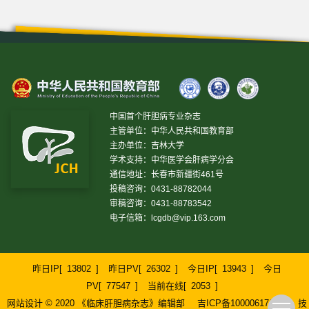
中国首个肝胆病专业杂志
主管单位：中华人民共和国教育部
主办单位：吉林大学
学术支持：中华医学会肝病学分会
通信地址：长春市新疆街461号
投稿咨询：0431-88782044
审稿咨询：0431-88783542
电子信箱：
lcgdb@vip.163.com
昨日IP[
13802
]
昨日PV[
26302
]
今日IP[
13943
]
今日
PV[
77547
]
当前在线[
2053
]
网站设计 © 2020 《临床肝胆病杂志》编辑部
吉ICP备10000617号-1
技