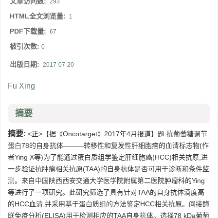
文章访问数:
293
HTML全文浏览量:
1
PDF下载量:
67
被引次数:
0
出版日期:
2017-07-20
Fu Xing
摘要
摘要:
<正>【据《Oncotarget》2017年4月报道】题:抗葡萄糖调节
蛋白78的自身抗体———转移性和复发性肝细胞癌的血清标志物(作
者Ying X等)为了能通过蛋白质组学鉴定肝细胞癌(HCC)相关抗原,进
一步验证抗肿瘤相关抗原(TAA)的自身抗体是否可用于诊断和条件监
测。来自中国陕西西安交通大学医学院附属第二医院肿瘤科的Ying
等进行了一项研究。此研究筛选了具有针对TAA的自身抗体滴度高
的HCC血清,并采用基于蛋白质组的方法鉴定HCC相关抗原。间接酶
联免疫分析(ELISA)用于检测相应的TAA自身抗体。选择78 kDa葡萄