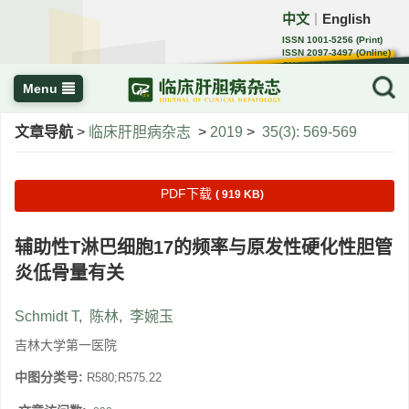
中文
English
｜
ISSN 1001-5256 (Print)
ISSN 2097-3497 (Online)
CN 22-1108/R
Menu
文章导航
>
临床肝胆病杂志
>
2019
>
35(3): 569-569
PDF下载
( 919 KB)
辅助性T淋巴细胞17的频率与原发性硬化性胆管
炎低骨量有关
Schmidt T
,
陈林
,
李婉玉
吉林大学第一医院
中图分类号:
R580;R575.22