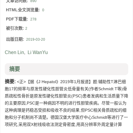
文章访问数:
890
HTML全文浏览量:
0
PDF下载量:
278
被引次数:
2
出版日期:
2019-03-20
Chen Lin
,
Li WanYu
摘要
摘要:
<正>【据《J Hepatol》2019年1月报道】题:辅助性T淋巴细
胞17的频率与原发性硬化性胆管炎低骨量有关(作者Schmidt T等)骨
质疏松性骨折是原发性硬化性胆管炎(PSC)患者发病和生活质量下降
的主要原因,PSC是一种病因不明的进行性胆管疾病。尽管一般认为
这种病理是钙稳态受损和吸收不良的结果,但PSC相关骨质疏松的细
胞和分子机制尚不清楚。德国汉堡大学医疗中心Schmidt等进行了一
项研究,采用双X射线吸收法测定骨密度,用高分辨率外周定量计算