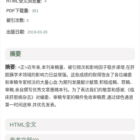
HTML全文浏览量:
4
PDF下载量:
301
被引次数:
0
出版日期:
2019-03-20
摘要
摘要:
<正>近年来,本刊来稿量、被引频次和影响因子稳步递增,在肝
胆胰学术领域的影响力日益增强。这些成绩的取得饱含了各位编委
和审稿专家倾注的大量心血:为期刊发展献计献策;积极组稿、荐稿、
审稿,亲自撰写优秀文章惠赐本刊。为了表达我们的敬意和感谢,《临
床肝胆病杂志》对编委、审稿专家的稿件免收审稿费,通过绿色通道
第一时间送审,并优先发表。
HTML全文